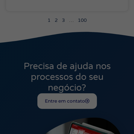
1
2
3
…
100
Precisa de ajuda nos
processos do seu
negócio?
Entre em contato