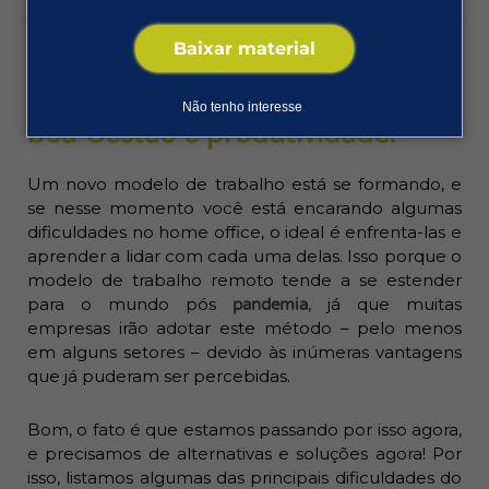
7 dificuldades no home office e
Baixar material
como enfrenta-las – Mantenha a
.
Não tenho interesse
boa Gestão e produtividade!
Um novo modelo de trabalho está se formando, e
se nesse momento você está encarando algumas
dificuldades no home office, o ideal é enfrenta-las e
aprender a lidar com cada uma delas. Isso porque o
modelo de trabalho remoto tende a se estender
para o mundo pós
, já que muitas
pandemia
empresas irão adotar este método – pelo menos
em alguns setores – devido às inúmeras vantagens
que já puderam ser percebidas.
Bom, o fato é que estamos passando por isso agora,
e precisamos de alternativas e soluções agora! Por
isso, listamos algumas das principais dificuldades do