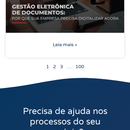
Leia mais »
1
2
3
…
100
Precisa de ajuda nos
processos do seu