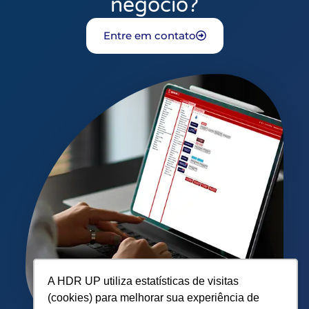
negócio?
Entre em contato
A HDR UP utiliza estatísticas de visitas
A HDR UP utiliza estatísticas de visitas
(cookies) para melhorar sua experiência de
(cookies) para melhorar sua experiência de