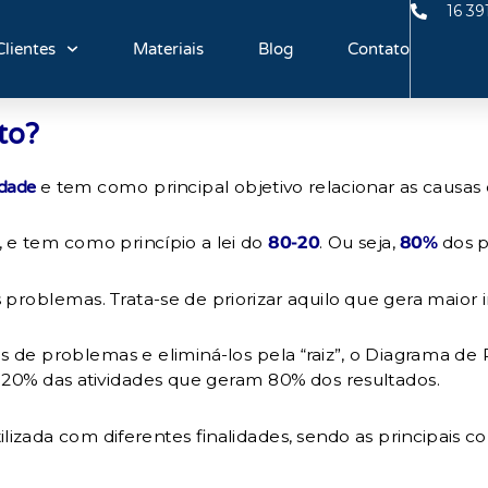
16 39
Clientes
Materiais
Blog
Contato
to?
e tem como principal objetivo relacionar as causas
idade
, e tem como princípio a lei do
80-20
. Ou seja,
80%
dos p
problemas. Trata-se de priorizar aquilo que gera maior 
usas de problemas e eliminá-los pela “raiz”, o Diagrama d
os 20% das atividades que geram 80% dos resultados.
izada com diferentes finalidades, sendo as principais co