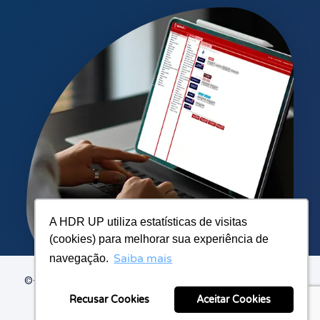
A HDR UP utiliza estatísticas de visitas
A HDR UP utiliza estatísticas de visitas
(cookies) para melhorar sua experiência de
(cookies) para melhorar sua experiência de
Saiba mais
Saiba mais
navegação.
navegação.
©+2026 HDR UP. Todos os
direitos reservados.
Recusar Cookies
Recusar Cookies
Aceitar Cookies
Aceitar Cookies