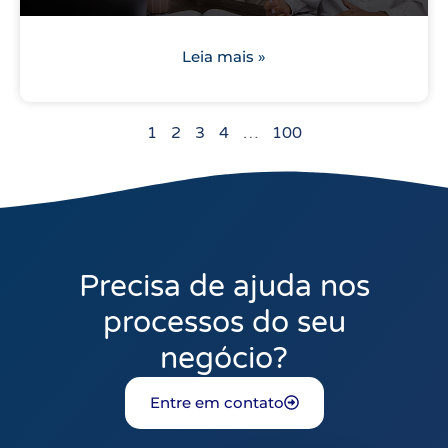
Leia mais »
1
2
3
4
…
100
Precisa de ajuda nos
processos do seu
negócio?
Entre em contato