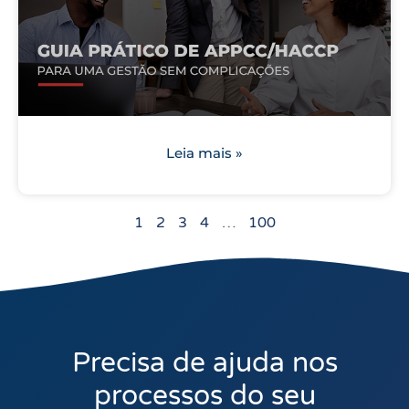
Leia mais »
1
2
3
4
…
100
Precisa de ajuda nos
processos do seu