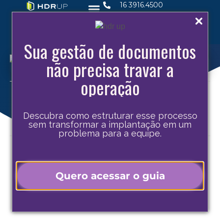
16 3916.4500
Sua gestão de documentos
não precisa travar a
operação
Compartilhe este post
Descubra como estruturar esse processo
sem transformar a implantação em um
problema para a equipe.
Quer entender um pouco sobre a importância das
normas de certificação? Hoje falaremos
brevemente sobre elas para que você entenda o
Quero acessar o guia
foco de cada uma. Vamos lá:
ISO 9001