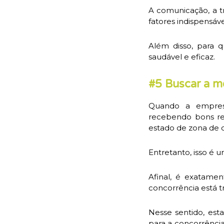
A comunicação, a t
fatores indispensá
Além disso, para 
saudável e eficaz.
#5 Buscar a me
Quando a empresa
recebendo bons re
estado de zona de c
Entretanto, isso é 
Afinal, é exatame
concorrência está t
Nesse sentido, est
para a concorrência