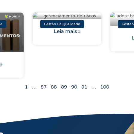
de
Gestão Da Qualidade
Gestão
Leia mais »
L
 »
1
…
87
88
89
90
91
…
100