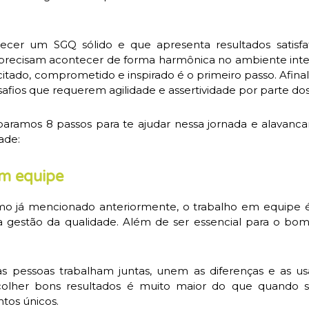
lecer um SGQ sólido e que apresenta resultados satisf
 precisam acontecer de forma harmônica no ambiente intern
tado, comprometido e inspirado é o primeiro passo. Afina
safios que requerem agilidade e assertividade por parte dos
paramos 8 passos para te ajudar nessa jornada e alavancar
ade:
em equipe
o já mencionado anteriormente, o trabalho em equipe é
na gestão da qualidade. Além de ser essencial para o b
ias pessoas trabalham juntas, unem as diferenças e as u
colher bons resultados é muito maior do que quando se
tos únicos.