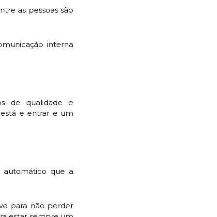
ntre as pessoas são
omunicação interna
os de qualidade e
está e entrar e um
o automático que a
ave para não perder
para estar sempre um