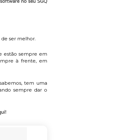
 software no seu SGQ
 de ser melhor.
s e estão sempre em
empre à frente, em
á sabemos, tem uma
cando sempre dar o
ui!