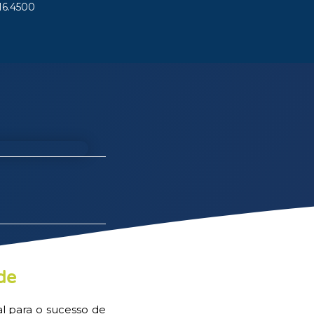
16.4500
de
l para o sucesso de