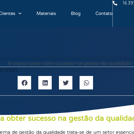
16 39
Clientes
Materiais
Blog
Contato
e post
a obter sucesso na gestão da qualida
ema de gestão da qualidade trata-se de um setor essencia